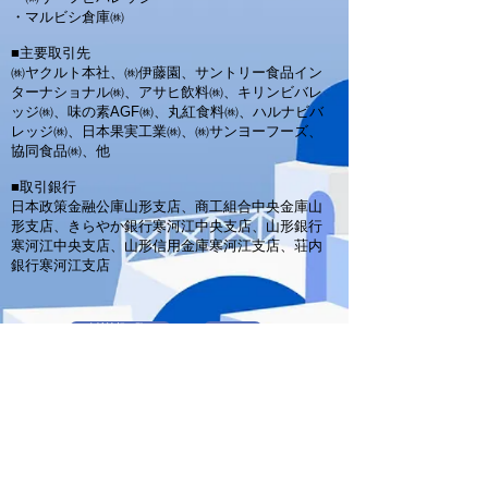
・マルビシ倉庫㈱
■主要取引先
㈱ヤクルト本社、㈱伊藤園、サントリー食品イン
ターナショナル㈱、アサヒ飲料㈱、キリンビバレ
ッジ㈱、味の素AGF㈱、丸紅食料㈱、ハルナビバ
レッジ㈱、日本果実工業㈱、㈱サンヨーフーズ、
協同食品㈱、他
■取引銀行
日本政策金融公庫山形支店、商工組合中央金庫山
形支店、きらやか銀行寒河江中央支店、山形銀行
寒河江中央支店、山形信用金庫寒河江支店、荘内
銀行寒河江支店
会社情報一覧へ
HOME
採用情報
問い合わせ
プライベートブランド
新卒採用情報
お問い合わせ
中途採用情報
アクセス情報
観光スポット紹介