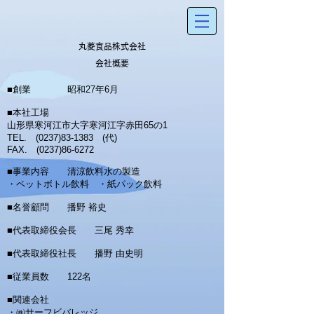
​丸菱食品株式会社
会社概要
■創業 昭和27年6月
■本社工場
山形県寒河江市大字寒河江字赤田65の1
TEL.
(0237)83-1383
(代)
FAX.
(0237)86-6272
■事業内容 清涼飲料水の製造
・ペットボトル飲料 ・紙パック飲料
■名誉顧問 播野 裕史
■代表取締役会長 三尾 秀幸
■代表取締役社長 播野 由史明
■従業員数 122名
■関連会社
・㈱サーフビバレッジ