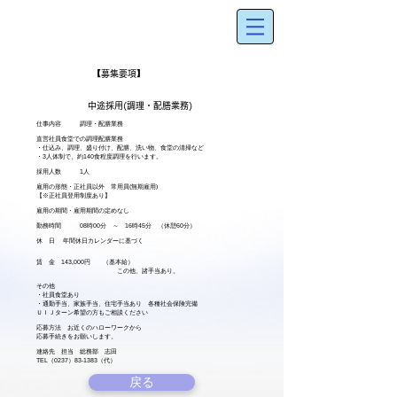
【募集要項】
中途採用(調理・配膳業務)
仕事内容 調理・配膳業務
直営社員食堂での調理配膳業務
・仕込み、調理、盛り付け、配膳、洗い物、食堂の清掃など
・3人体制で、約140食程度調理を行います。
採用人数 1人
雇用の形態・正社員以外 常用員(無期雇用)
【※正社員登用制度あり】
雇用の期間・雇用期間の定めなし
勤務時間 08時00分 ～ 16時45分 （休憩60分）
休 日 年間休日カレンダーに基づく
賃 金 143,000円 （基本給）
​ この他、諸手当あり。
その他
・社員食堂あり
・通勤手当、家族手当、住宅手当あり 各種社会保険完備
ＵＩＪターン希望の方もご相談ください
応募方法 お近くのハローワークから
応募手続きをお願いします。
連絡先 担当 総務部 志田
TEL（0237）83-1383（代）
戻る